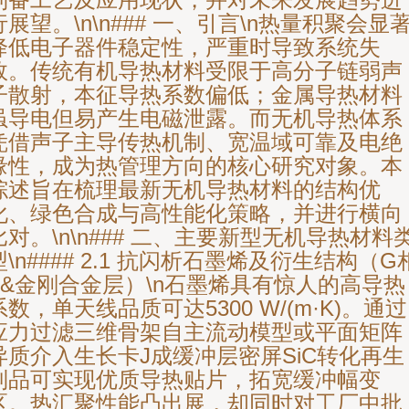
行展望。\n\n### 一、引言\n热量积聚会显
降低电子器件稳定性，严重时导致系统失
效。传统有机导热材料受限于高分子链弱声
子散射，本征导热系数偏低；金属导热材料
虽导电但易产生电磁泄露。而无机导热体系
凭借声子主导传热机制、宽温域可靠及电绝
缘性，成为热管理方向的核心研究对象。本
综述旨在梳理最新无机导热材料的结构优
化、绿色合成与高性能化策略，并进行横向
比对。\n\n### 二、主要新型无机导热材料
型\n#### 2.1 抗闪析石墨烯及衍生结构（G
T&金刚合金层）\n石墨烯具有惊人的高导热
系数，单天线品质可达5300 W/(m·K)。通过
应力过滤三维骨架自主流动模型或平面矩阵
异质介入生长卡J成缓冲层密屏SiC转化再生
制品可实现优质导热贴片，拓宽缓冲幅变
区。热汇聚性能凸出展，却同时对工厂中批