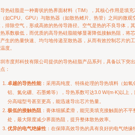
高导热硅脂是一种膏状的热界面材料（TIM），其核心作用是填充
片（如CPU、GPU）与散热器（如散热鳍片、热管）之间的微观
隙，排除空气，形成高效的热传导路径。空气是热的不良导体，
导热系数极低，而优质的高导热硅脂能够显著降低接触热阻，将
片产生的热量快速、均匀地传递至散热器，从而有效控制芯片的
作温度。
深圳市度邦科技有限公司提供的导热硅脂产品系列，具备以下突
特点：
卓越的导热性能
：采用高纯度、特殊处理的导热填料（如氧
铝、氮化硼、石墨烯等），导热系数可达3.0 W/(m·K)以上，
分高端型号甚至更高，能迅速导出芯片热量。
极低的接触热阻
：膏体细腻柔滑，能完美填充接触面的不平
处，最大限度减少界面热阻，提升整体散热效率。
优异的电气绝缘性
：在保障高效导热的具有良好的电气绝缘